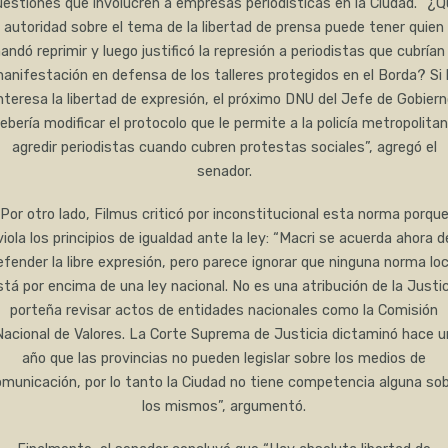
uestiones que involucren a empresas periodísticas en la Ciudad. “¿Q
autoridad sobre el tema de la libertad de prensa puede tener quien
andó reprimir y luego justificó la represión a periodistas que cubrían 
anifestación en defensa de los talleres protegidos en el Borda? Si 
nteresa la libertad de expresión, el próximo DNU del Jefe de Gobier
ebería modificar el protocolo que le permite a la policía metropolita
agredir periodistas cuando cubren protestas sociales”, agregó el
senador.
Por otro lado, Filmus criticó por inconstitucional esta norma porqu
viola los principios de igualdad ante la ley: “Macri se acuerda ahora d
efender la libre expresión, pero parece ignorar que ninguna norma loc
stá por encima de una ley nacional. No es una atribución de la Justic
porteña revisar actos de entidades nacionales como la Comisión
Nacional de Valores. La Corte Suprema de Justicia dictaminó hace u
año que las provincias no pueden legislar sobre los medios de
municación, por lo tanto la Ciudad no tiene competencia alguna so
los mismos”, argumentó.