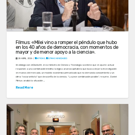
Filmus: «Milei vino a romper el péndulo que hubo
en los 40 años de democracia, con momentos de
mayor y de menor apoyo a la ciencia».
28 ABRIL, 2026
NOTICIAS
,
ÚLTIMAS NOVEDADES
En diálogo con elDiarioAR, el ex ministro de Ciencia y Tecnología sostiene que el ajuste actual
responde a una combinación inédita: la lógica anarcocapitalista que busca dejar la investigación
en manos del mercado, un modelo económico primarizado que no demanda conocimiento y un
clima “oscurantista” que desconfía de la ciencia. “La peor combinación posible”, resume. Daniel
Filmus analizó la situación …
Read More