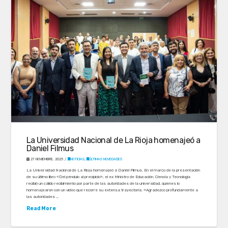
La Universidad Nacional de La Rioja homenajeó a
Daniel Filmus
27 NOVIEMBRE, 2025
NOTICIAS
,
ÚLTIMAS NOVEDADES
La Universidad Nacional de La Rioja homenajeó a Daniel Filmus. En el marco de la presentación
de su último libro «Del péndulo al precipicio», el ex Ministro de Educación, Ciencia y Tecnología
recibió un cálido recibimiento por parte de las autoridades de la universidad, quienes lo
homenajearon con un video que recorre su extensa trayectoria. «Agradezco profundamente a
las autoridades …
Read More