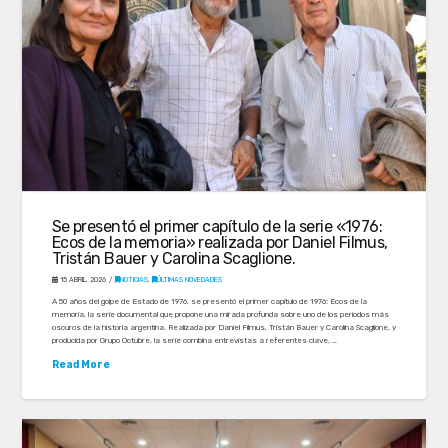
Se presentó el primer capítulo de la serie «1976:
Ecos de la memoria» realizada por Daniel Filmus,
Tristán Bauer y Carolina Scaglione.
15 ABRIL, 2026
NOTICIAS
,
ÚLTIMAS NOVEDADES
A 50 años del golpe de Estado de 1976, se presentó el primer capítulo de 1976: Ecos de la
memoria, la serie documental que propone una mirada profunda sobre uno de los períodos más
oscuros de la historia argentina. Realizada por Daniel Filmus, Tristán Bauer y Carolina Scaglione, y
producida por Grupo Octubre, la serie combina entrevistas a referentes clave, …
Read More