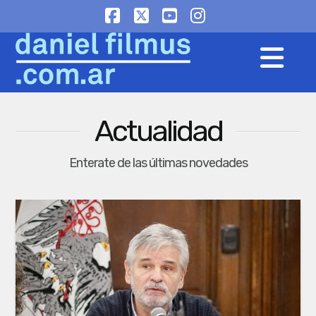
Facebook
X
YouTube
Instagram
Na
Actualidad
Enterate de las últimas novedades