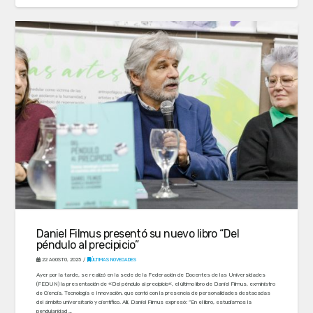
Daniel Filmus presentó su nuevo libro “Del
péndulo al precipicio”
22 AGOSTO, 2025
ÚLTIMAS NOVEDADES
Ayer por la tarde, se realizó en la sede de la Federación de Docentes de las Universidades
(FEDUN) la presentación de «Del péndulo al precipicio«, el último libro de Daniel Filmus, exministro
de Ciencia, Tecnología e Innovación, que contó con la presencia de personalidades destacadas
del ámbito universitario y científico. Allí, Daniel Filmus expresó: “En el libro, estudiamos la
pendularidad …