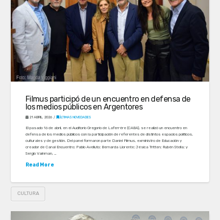
Filmus participó de un encuentro en defensa de
los medios públicos en Argentores
21 ABRIL, 2026
ÚLTIMAS NOVEDADES
El pasado 16 de abril, en el Auditorio Gregorio de Laferrère (CABA), se realizó un encuentro en
defensa de los medios públicos con la participación de referentes de distintos espacios políticos,
culturales y de gestión. Del panel formaron parte Daniel Filmus, exministro de Educación y
creador de Canal Encuentro; Pablo Avelluto; Bernarda Llorente; Jésica Tritten; Rubén Stella; y
Sergio Vainman, …
Read More
CULTURA