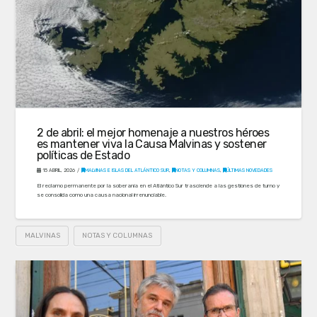
2 de abril: el mejor homenaje a nuestros héroes
es mantener viva la Causa Malvinas y sostener
políticas de Estado
15 ABRIL, 2026
MALVINAS E ISLAS DEL ATLÁNTICO SUR
,
NOTAS Y COLUMNAS
,
ÚLTIMAS NOVEDADES
El reclamo permanente por la soberanía en el Atlántico Sur trasciende a las gestiones de turno y
se consolida como una causa nacional irrenunciable.
MALVINAS
NOTAS Y COLUMNAS