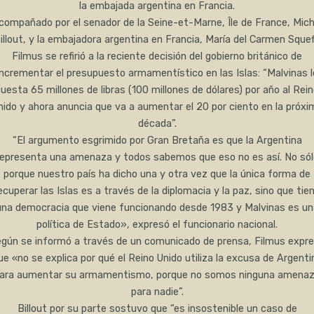
la embajada argentina en Francia.
compañado por el senador de la Seine-et-Marne, Île de France, Mich
illout, y la embajadora argentina en Francia, María del Carmen Squef
Filmus se refirió a la reciente decisión del gobierno británico de
incrementar el presupuesto armamentístico en las Islas: “Malvinas l
uesta 65 millones de libras (100 millones de dólares) por año al Rei
nido y ahora anuncia que va a aumentar el 20 por ciento en la próxi
década”.
“El argumento esgrimido por Gran Bretaña es que la Argentina
representa una amenaza y todos sabemos que eso no es así. No sól
porque nuestro país ha dicho una y otra vez que la única forma de
ecuperar las Islas es a través de la diplomacia y la paz, sino que tie
una democracia que viene funcionando desde 1983 y Malvinas es un
política de Estado», expresó el funcionario nacional.
gún se informó a través de un comunicado de prensa, Filmus expr
ue «no se explica por qué el Reino Unido utiliza la excusa de Argenti
ara aumentar su armamentismo, porque no somos ninguna amena
para nadie”.
Billout por su parte sostuvo que “es insostenible un caso de