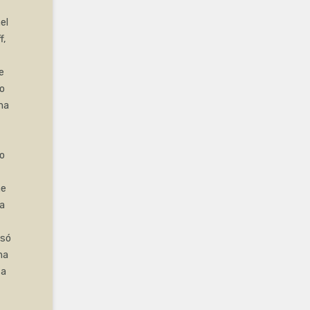
el
f,
e
no
ma
o
ne
a
esó
na
za