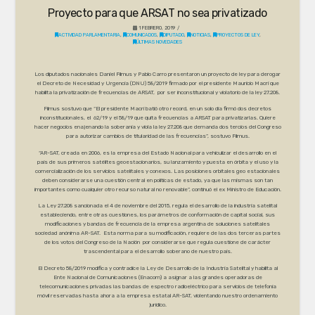
Proyecto para que ARSAT no sea privatizado
1 FEBRERO, 2019
ACTIVIDAD PARLAMENTARIA
,
COMUNICADOS
,
DIPUTADO
,
NOTICIAS
,
PROYECTOS DE LEY
,
ÚLTIMAS NOVEDADES
Los diputados nacionales Daniel Filmus y Pablo Carro presentaron un proyecto de ley para derogar
el Decreto de Necesidad y Urgencia (DNU) 58/2019 firmado por el presidente Mauricio Macri que
habilita la privatización de frecuencias de ARSAT, por ser inconstitucional y violatorio de la ley 27.208.
Filmus sostuvo que “El presidente Macri batió otro record, en un solo día firmó dos decretos
inconstitucionales, el 62/19 y el 58/19 que quita frecuencias a ARSAT para privatizarlas. Quiere
hacer negocios enajenando la soberanía y viola la ley 27.208 que demanda dos tercios del Congreso
para autorizar cambios de titularidad de las frecuencias”, sostuvo Filmus.
“AR-SAT, creada en 2006, es la empresa del Estado Nacional para vehiculizar el desarrollo en el
país de sus primeros satélites geoestacionarios, su lanzamiento y puesta en órbita y el uso y la
comercialización de los servicios satelitales y conexos. Las posiciones orbitales geo estacionales
deben considerarse una cuestión central en políticas de estado, ya que las mismas son tan
importantes como cualquier otro recurso natural no renovable”, continuó el ex Ministro de Educación.
La Ley 27.208 sancionada el 4 de noviembre del 2015, regula el desarrollo de la industria satelital
estableciendo, entre otras cuestiones, los parámetros de conformación de capital social, sus
modificaciones y bandas de frecuencia de la empresa argentina de soluciones satelitales
sociedad anónima AR-SAT. Esta norma para su modificación, requiere de las dos terceras partes
de los votos del Congreso de la Nación por considerarse que regula cuestione de carácter
trascendental para el desarrollo soberano de nuestro país.
El Decreto 58/2019 modifica y contradice la Ley de Desarrollo de la Industria Satelital y habilita al
Ente Nacional de Comunicaciones (Enacom) a asignar a las grandes operadoras de
telecomunicaciones privadas las bandas de espectro radioeléctrico para servicios de telefonía
móvil reservadas hasta ahora a la empresa estatal AR-SAT, violentando nuestro ordenamiento
jurídico.