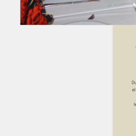
Du
e
l