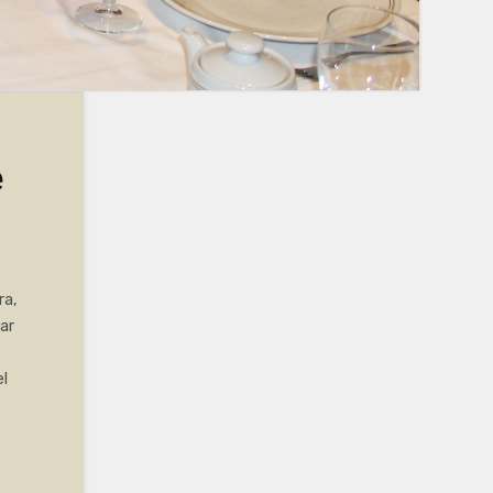
e
ra,
ar
el