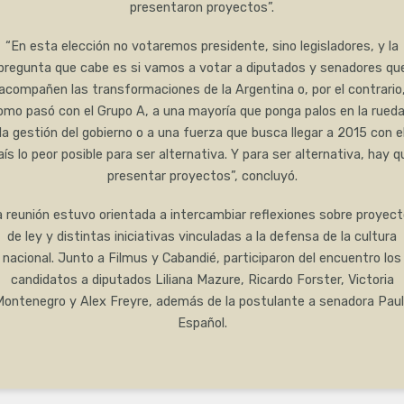
presentaron proyectos”.
“En esta elección no votaremos presidente, sino legisladores, y la
pregunta que cabe es si vamos a votar a diputados y senadores qu
acompañen las transformaciones de la Argentina o, por el contrario
omo pasó con el Grupo A, a una mayoría que ponga palos en la rueda
la gestión del gobierno o a una fuerza que busca llegar a 2015 con e
aís lo peor posible para ser alternativa. Y para ser alternativa, hay q
presentar proyectos”, concluyó.
 reunión estuvo orientada a intercambiar reflexiones sobre proyec
de ley y distintas iniciativas vinculadas a la defensa de la cultura
nacional. Junto a Filmus y Cabandié, participaron del encuentro los
candidatos a diputados Liliana Mazure, Ricardo Forster, Victoria
ontenegro y Alex Freyre, además de la postulante a senadora Pau
Español.