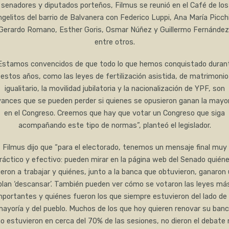
senadores y diputados porteños, Filmus se reunió en el Café de los
gelitos del barrio de Balvanera con Federico Luppi, Ana María Picch
Gerardo Romano, Esther Goris, Osmar Núñez y Guillermo Fernández
entre otros.
Estamos convencidos de que todo lo que hemos conquistado duran
estos años, como las leyes de fertilización asistida, de matrimonio
igualitario, la movilidad jubilatoria y la nacionalización de YPF, son
ances que se pueden perder si quienes se opusieron ganan la mayo
en el Congreso. Creemos que hay que votar un Congreso que siga
acompañando este tipo de normas”, planteó el legislador.
Filmus dijo que “para el electorado, tenemos un mensaje final muy
ráctico y efectivo: pueden mirar en la página web del Senado quién
eron a trabajar y quiénes, junto a la banca que obtuvieron, ganaron
plan ‘descansar’. También pueden ver cómo se votaron las leyes má
mportantes y quiénes fueron los que siempre estuvieron del lado de 
ayoría y del pueblo. Muchos de los que hoy quieren renovar su ban
o estuvieron en cerca del 70% de las sesiones, no dieron el debate 