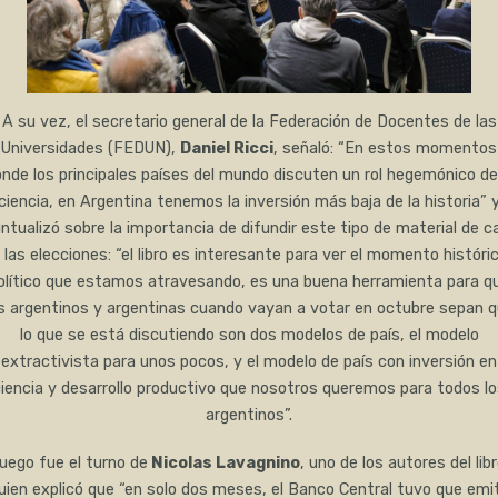
A su vez, el secretario general de la Federación de Docentes de las
Universidades (FEDUN),
Daniel Ricci
, señaló: “En estos momentos
nde los principales países del mundo discuten un rol hegemónico de
ciencia, en Argentina tenemos la inversión más baja de la historia” 
ntualizó sobre la importancia de difundir este tipo de material de c
 las elecciones: “el libro es interesante para ver el momento históri
olítico que estamos atravesando, es una buena herramienta para q
s argentinos y argentinas cuando vayan a votar en octubre sepan 
lo que se está discutiendo son dos modelos de país, el modelo
extractivista para unos pocos, y el modelo de país con inversión en
iencia y desarrollo productivo que nosotros queremos para todos l
argentinos”.
uego fue el turno de
Nicolas Lavagnino
, uno de los autores del libr
uien explicó que “en solo dos meses, el Banco Central tuvo que emit