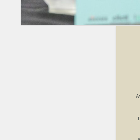
A
T
A