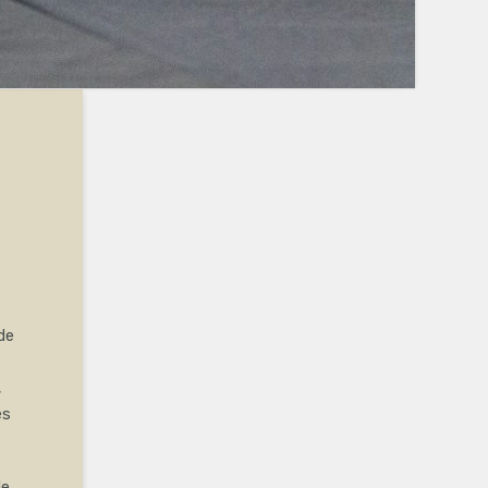
de
,
es
de