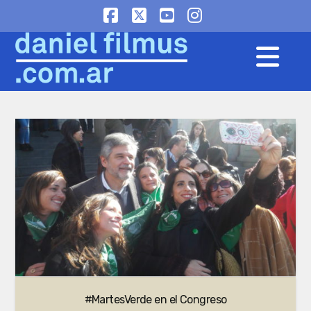
Facebook
X
YouTube
Instagram
Na
#MartesVerde en el Congreso