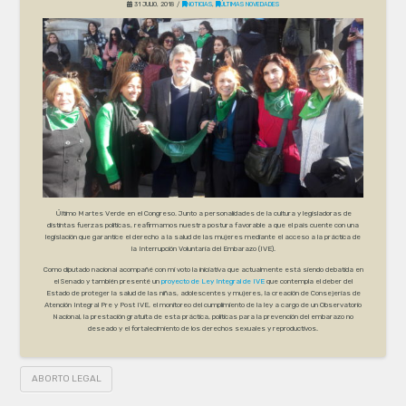
31 JULIO, 2018
NOTICIAS
,
ÚLTIMAS NOVEDADES
Último Martes Verde en el Congreso. Junto a personalidades de la cultura y legisladoras de
distintas fuerzas políticas, reafirmamos nuestra postura favorable a que el país cuente con una
legislación que garantice el derecho a la salud de las mujeres mediante el acceso a la práctica de
la Interrupción Voluntaria del Embarazo (IVE).
Como diputado nacional acompañé con mi voto la iniciativa que actualmente está siendo debatida en
el Senado y también presenté un
proyecto de Ley Integral de IVE
que contempla el deber del
Estado de proteger la salud de las niñas, adolescentes y mujeres, la creación de Consejerías de
Atención Integral Pre y Post IVE, el monitoreo del cumplimiento de la ley a cargo de un Observatorio
Nacional, la prestación gratuita de esta práctica, políticas para la prevención del embarazo no
deseado y el fortalecimiento de los derechos sexuales y reproductivos.
ABORTO LEGAL