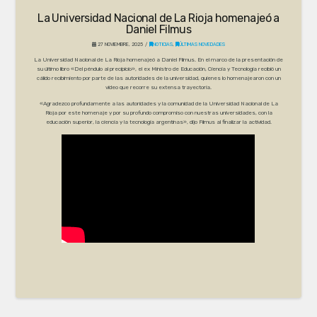
La Universidad Nacional de La Rioja homenajeó a
Daniel Filmus
27 NOVIEMBRE, 2025
NOTICIAS
,
ÚLTIMAS NOVEDADES
La Universidad Nacional de La Rioja homenajeó a Daniel Filmus. En el marco de la presentación de
su último libro «Del péndulo al precipicio», el ex Ministro de Educación, Ciencia y Tecnología recibió un
cálido recibimiento por parte de las autoridades de la universidad, quienes lo homenajearon con un
video que recorre su extensa trayectoria.
«Agradezco profundamente a las autoridades y la comunidad de la Universidad Nacional de La
Rioja por este homenaje y por su profundo compromiso con nuestras universidades, con la
educación superior, la ciencia y la tecnología argentinas», dijo Filmus al finalizar la actividad.