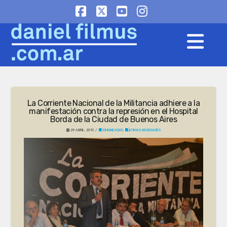
Facebook
X
YouTube
Instagram
Na
La Corriente Nacional de la Militancia adhiere a la
manifestación contra la represión en el Hospital
Borda de la Ciudad de Buenos Aires
29 ABRIL, 2013
COMUNICADOS
,
ÚLTIMAS NOVEDADES