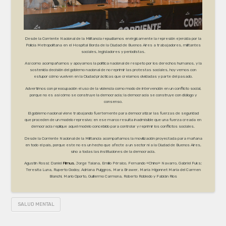
Desde la Corriente Nacional de la Militancia repudiamos enérgicamente la represión ejercida por la
Policía Metropolitana en el Hospital Borda de la Ciudad de Buenos Aires a trabajadores, militantes
sociales, legisladores y periodistas.
Así como acompañamos y apoyamos la política nacional de respeto por los derechos humanos, y la
sostenida decisión del gobierno nacional de no reprimir las protestas sociales, hoy vemos con
estupor cómo vuelven en la Ciudad prácticas que creíamos olvidadas y parte del pasado.
Advertimos con preocupación el uso de la violencia como modo de intervención en un conflicto social,
porque no es así cómo se construye la democracia; la democracia se construye con diálogo y
consenso.
El gobierno nacional viene trabajando fuertemente para democratizar las fuerzas de seguridad
que proceden de un modelo represivo; en ese marco resulta inadmisible que una fuerza creada en
democracia replique aquel modelo concebido para controlar y reprimir los conflictos sociales.
Desde la Corriente Nacional de la Militancia acompañamos la movilización proyectada para mañana
en todo el país, porque este no es un hecho que afecte a un sector ni a la Ciudad de Buenos Aires,
sino a todas las instituciones de la democracia.
Agustín Rossi; Daniel
Filmus
, Jorge Taiana, Emilio Pérsico, Fernando «Chino» Navarro, Gabriel Fuks;
Teresita Luna, Ruperto Godoy, Adriana Puiggros, Mara Brawer, María Higonnet María del Carmen
Bianchi, Mario Oporto, Guillermo Carmona, Roberto Robledo y Fabián Ríos
SALUD MENTAL