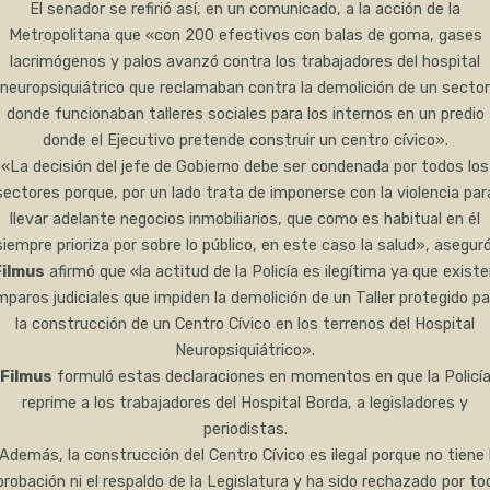
El senador se refirió así, en un comunicado, a la acción de la
Metropolitana que «con 200 efectivos con balas de goma, gases
lacrimógenos y palos avanzó contra los trabajadores del hospital
neuropsiquiátrico que reclamaban contra la demolición de un sector
donde funcionaban talleres sociales para los internos en un predio
donde el Ejecutivo pretende construir un centro cívico».
«La decisión del jefe de Gobierno debe ser condenada por todos los
sectores porque, por un lado trata de imponerse con la violencia par
llevar adelante negocios inmobiliarios, que como es habitual en él
siempre prioriza por sobre lo público, en este caso la salud», aseguró
Filmus
afirmó que «la actitud de la Policía es ilegítima ya que exist
mparos judiciales que impiden la demolición de un Taller protegido pa
la construcción de un Centro Cívico en los terrenos del Hospital
Neuropsiquiátrico».
Filmus
formuló estas declaraciones en momentos en que la Policí
reprime a los trabajadores del Hospital Borda, a legisladores y
periodistas.
Además, la construcción del Centro Cívico es ilegal porque no tiene 
probación ni el respaldo de la Legislatura y ha sido rechazado por to