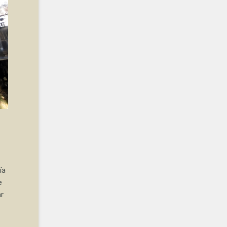
ía
e
ar