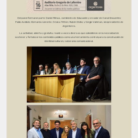
Del panel formaron parte Daniel Filmus, exministro de Educación y creador de Canal Encuentro;
Pablo Avelluto; Bernarda Llorente; Jésica Tritten; Rubén Stella; y Sergio Vainman, vicepresidente de
Argentores.
La actividad, abierta y gratuita, reunió a voces diversas que coincidieron en la necesidad de
sostener y fortalecer los contenidos públicos como una herramienta central para la construcción de
identidad cultural y soberanía comunicacional.