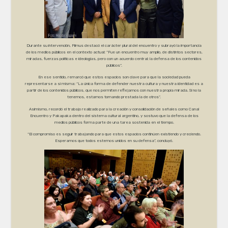
Durante su intervención, Filmus destacó el carácter plural del encuentro y subrayó la importancia
de los medios públicos en el contexto actual: “Fue un encuentro muy amplio, de distintos sectores,
miradas, fuerzas políticas e ideologías, pero con un acuerdo central: la defensa de los contenidos
públicos”.
En ese sentido, remarcó que estos espacios son clave para que la sociedad pueda
representarse a sí misma: “La única forma de defender nuestra cultura y nuestra identidad es a
partir de los contenidos públicos, que nos permiten reflejarnos con nuestra propia mirada. Si no la
tenemos, estamos tomando prestada la de otros”.
Asimismo, recordó el trabajo realizado para la creación y consolidación de señales como Canal
Encuentro y Pakapaka dentro del sistema cultural argentino, y sostuvo que la defensa de los
medios públicos forma parte de una tarea sostenida en el tiempo.
“El compromiso es seguir trabajando para que estos espacios continúen existiendo y creciendo.
Esperamos que todos estemos unidos en su defensa”, concluyó.