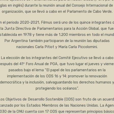
iglas en inglés) durante la reunión anual del Consejo Internacional de 
organización, que se llevó a cabo en el Parlamento de Cabo Verde.
n el periodo 2020-2021, Filmus será uno de los quince integrantes 
la Junta Directiva de Parlamentarios para la Acción Global, que fue
stablecida en 1978 y tiene más de 1.200 miembros en todo el mund
Por Argentina también participaron de la reunión las diputadas
nacionales Carla Pitiot y María Carla Piccolomini.
La elección de los integrantes del Comité Ejecutivo se llevó a cabo
espués del 41º Foro Anual de PGA, que tuvo lugar el jueves y viern
pasados bajo el lema “El papel de los parlamentarios en la
implementación de los ODS 16 y 14: promover la renovación
democrática y la inclusión, salvaguardando los derechos humanos 
protegiendo los océanos”.
os Objetivos de Desarrollo Sostenible (ODS) son fruto de un acuer
canzado por los Estados Miembros de las Naciones Unidas. La Age
030 de la ONU cuenta con 17 ODS que representan principios básic