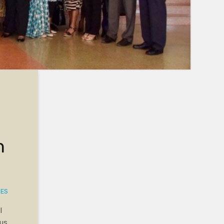
n
DES
l
sus