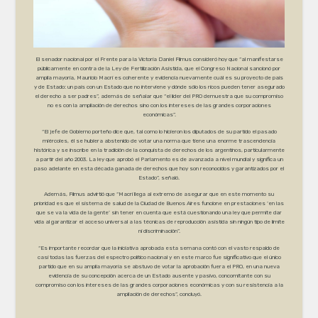
El senador nacional por el Frente para la Victoria Daniel Filmus consideró hoy que “al manifestarse
públicamente en contra de la Ley de Fertilización Asistida, que el Congreso Nacional sancionó por
amplia mayoría, Mauricio Macri es coherente y evidencia nuevamente cuál es su proyecto de país
y de Estado: un país con un Estado que no interviene y dónde sólo los ricos pueden tener asegurado
el derecho a ser padres”, además de señalar que “el líder del PRO demuestra que su compromiso
no es con la ampliación de derechos sino con los intereses de las grandes corporaciones
económicas”.
“El jefe de Gobierno porteño dice que, tal como lo hicieron los diputados de su partido el pasado
miércoles, él se hubiera abstenido de votar una norma que tiene una enorme trascendencia
histórica y se inscribe en la tradición de la conquista de derechos de los argentinos, particularmente
a partir del año 2003. La ley que aprobó el Parlamento es de avanzada a nivel mundial y significa un
paso adelante en esta década ganada de derechos que hoy son reconocidos y garantizados por el
Estado”, señaló.
Además, Filmus advirtió que “Macri llega al extremo de asegurar que en este momento su
prioridad es que el sistema de salud de la Ciudad de Buenos Aires funcione en prestaciones ‘en las
que se va la vida de la gente’ sin tener en cuenta que está cuestionando una ley que permite dar
vida al garantizar el acceso universal a las técnicas de reproducción asistida sin ningún tipo de límite
ni discriminación”.
“Es importante recordar que la iniciativa aprobada esta semana contó con el vasto respaldo de
casi todas las fuerzas del espectro político nacional y en este marco fue significativo que el único
partido que en su amplia mayoría se abstuvo de votar la aprobación fuera el PRO, en una nueva
evidencia de su concepción acerca de un Estado ausente y pasivo, concomitante con su
compromiso con los intereses de las grandes corporaciones económicas y con su resistencia a la
ampliación de derechos”, concluyó.