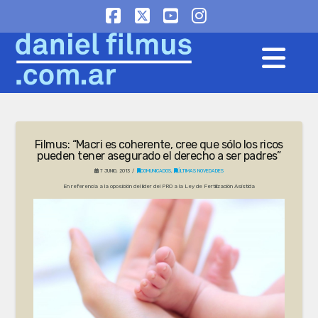
Facebook
X
YouTube
Instagram
Na
Filmus: “Macri es coherente, cree que sólo los ricos
pueden tener asegurado el derecho a ser padres”
7 JUNIO, 2013
COMUNICADOS
,
ÚLTIMAS NOVEDADES
En referencia a la oposición del líder del PRO a la Ley de Fertilización Asistida