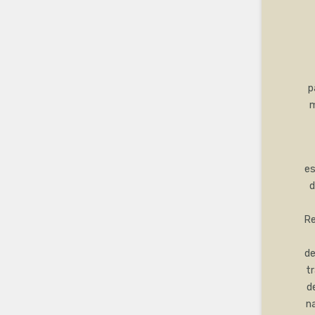
p
m
es
d
Re
de
t
d
na