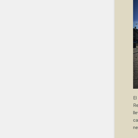
El
Re
ll
ca
ne