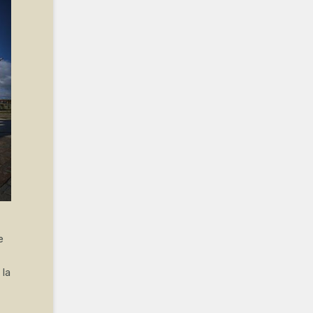
e
 la