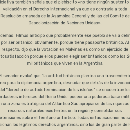
niciativa también señala que el plebiscito «no tiene ningún sustento 
validación en el Derecho Internacional ya que es contraria a toda
Resolución emanada de la Asamblea General y de las del Comité de
Descolonización de Naciones Unidas».
demás, Filmus anticipó que probablemente ese pueblo se va a defin
por ser británico, obviamente, porque tiene pasaporte británico. Al
respecto, dijo que la votación en Malvinas es como un ejercicio de
tosatisfacción porque ellos pueden elegir ser británicos como los 
mil británicos que viven en la Argentina.
El senador evaluó que “la actitud británica plantea una trascendent
rea para la diplomacia argentina, desnudar que detrás de la invocac
del “derecho de autodeterminación de los isleños” se encuentran lo
erdaderos intereses del Reino Unido: poseer una poderosa base milit
n una zona estratégica del Atlántico Sur, apropiarse de las riquezas
recursos naturales existentes en la región y consolidar sus
etensiones sobre el territorio antártico. Todas estas acciones no s
sionan los legítimos derechos argentinos, sino los de gran parte de 