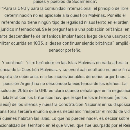
países y pueblos de Sudamérica”.
“Para la ONU y para la comunidad internacional, el principio de libre
determinación no es aplicable a la cuestión Malvinas. Por ello el
referendo no tiene ningún tipo de legalidad ni sustento en el orden
jurídico internacional. Se le preguntará a una población británica, en
arte descendiente de británicos implantados luego de una usurpaci
ilitar ocurrida en 1833, si desea continuar siendo británica”, amplió 
senador porteño.
Y continuó: “el referéndum en las Islas Malvinas en nada altera la
encia de la Cuestión Malvinas, y su eventual resultado no pone fin a
isputa de soberanía, ni a los incuestionables derechos argentinos. 
posición Argentina no desconoce la existencia de los isleños. La
solución 2065 de la ONU es clara cuando señala que en la negociac
bilateral con los británicos hay que respetar los intereses (no los
seos) de los isleños y nuestra Constitución Nacional en su disposic
ransitoria tercera enuncia que es necesario “respetar el modo de vid
e quienes habitan las islas. Lo que no pueden hacer, es decidir sobre 
cionalidad del territorio en el que viven, que fue usurpado por el Re