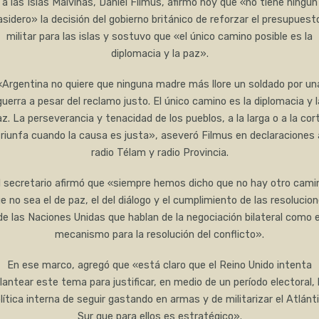
a las Islas Malvinas, Daniel Filmus, afirmó hoy que «no tiene ningún
asidero» la decisión del gobierno británico de reforzar el presupuest
militar para las islas y sostuvo que «el único camino posible es la
diplomacia y la paz».
«Argentina no quiere que ninguna madre más llore un soldado por un
guerra a pesar del reclamo justo. El único camino es la diplomacia y l
z. La perseverancia y tenacidad de los pueblos, a la larga o a la cor
triunfa cuando la causa es justa», aseveró Filmus en declaraciones 
radio Télam y radio Provincia.
l secretario afirmó que «siempre hemos dicho que no hay otro cami
e no sea el de paz, el del diálogo y el cumplimiento de las resolucio
de las Naciones Unidas que hablan de la negociación bilateral como e
mecanismo para la resolución del conflicto».
En ese marco, agregó que «está claro que el Reino Unido intenta
lantear este tema para justificar, en medio de un período electoral, 
lítica interna de seguir gastando en armas y de militarizar el Atlánt
Sur que para ellos es estratégico».