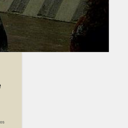
e
vos