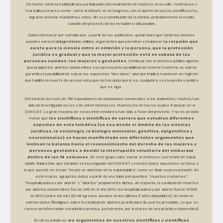
De hecho, tanto la multitudinaria participación del movimiento de mujeres en la calle -la inmensa y
maravillosa marea verde- como el debate en el Congreso, con el aporte de las/os científicas/os,
lograron orientar muchísimos votos. Sin esa contribución de la ciencia, probablemente la media
sanción del proyecto de ley no hubiera sido posible.
Quiero destacar por ejemplo que, a partir de las audiencias, quedó claro que tanto las ciencias
sociales como la biología brindan sólidos argumentos que permiten establecer
la relación que
existe para la ciencia entre el embrión y la persona, que la protección
jurídica es gradual y que la mayor protección está en cabeza de las
personas nacidas
:
las mujeres y gestantes
. Continuar con el sistema jurídico vigente,
que propicia los abortos clandestinos y la consecuente posibilidad de muerte materna, no solo no
garantiza la posibilidad de salvar las supuestas “dos vidas”, sino que implica mantener un régimen
que habilita la muerte de una persona que no hay duda que lo es, cualquiera sea la postura jurídica
que se siga.
Del total de las más de 700 exposiciones de ciudadanos convocados a las audiencias, muchas han
sido de investigadoras/es y de universitarias/os. Muchas/os de las/os cuales trabajan en el
CONICET. La gran mayoría de estas intervenciones han sido a favor del proyecto. Y no es un dato
menor que
los científicos y científicas de carrera que estudian diferentes
aspectos de esta temática (ya sea desde el ámbito de las ciencias
jurídicas, la sociología, la biología molecular, genética, epigenética y
neurociencias) se hayan manifestado con diferentes argumentos que
inclinan la balanza hacia el reconocimiento del derecho de las mujeres y
personas gestantes a decidir la interrupción voluntaria del embarazo
dentro de las 14 semanas
. En este grupo cabe sumar al entonces secretario de Salud,
Adolfo Rubinstein, que también es investigador del CONICET y mostró datos elocuentes en torno a
lo que sucede en el país “desde un abordaje de la salud pública”, como se tituló su presentación. En
este marco, agrupó los datos a partir de una triple perspectiva: “muertes maternas”;
“hospitalizaciones por aborto” y “abortos” propiamente dichos. Al respecto, la cantidad de muertes
por abortos clandestinos fue de 245 en el año 2016; las hospitalizaciones por aborto fueron 47.063
en 2014 (entre 44 mil y 53 mil egresos anuales en los últimos 5 años disponibles); en tanto no
existen datos fidedignos sobre la cantidad de abortos practicados (lo cual es previsible, ya que se
carece de información estadística precisa, justamente, por tratarse de una práctica clandestina).
En otras palabras, l
os argumentos de nuestros científicos y científicas