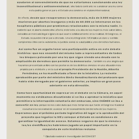
ayudaron al convencimiento de que no estaríamos sancionando una ley
inconstitucional y anticonvencional
, sino todo lo contrario: no sancionar una ley como
esta podría generar para el Estado una condena en el plano internacional.
En efecto,
desde que recuperamos la democracia, más de 3.000 mujeres
murieron por abortos inseguros y más de 40.000 se internaron en los
hospitales públicos por problemas relacionados con la misma razón
. Es
evidente que el aborto clandestino afecta el derecho a la vida de las mujeres más vulnerables,
consolida un mercado ilegal e ignora lo que ocurre cotidianamente en la realidad. El Congreso, el
Estado, no pueden mirar para otro lado. Una ley integral de IVE implica un claro y sentido
compromiso ético con la autonomía, la justicia social, la salud pública y los derechos humanos.
Así como fue un orgullo tener una participación activa en este debate
histórico -que nos encontró del mismo lado a representantes de todos
los bloques peleando por una ley que sigue siendo una deuda con la
ampliación de derechos que permite la democracia
-, también es una alegría que
hayamos presentado un libro con las posturas de las distintas ciencias en una situación más
propicia para el debate y en la cual
el propio Presidente de la Nación, Alberto
Fernández, se ha manifestado a favor de la iniciativa
.
La reciente
aprobación por parte del ministro Ginés González García del protocolo que
había sido derogado por el gobierno anterior, ya implica un gran paso
adelante en esta dirección.
Como tuve oportunidad de expresar en el debate en la Cámara, en aquel
momento no estábamos discutiendo si se iba a aprobar la iniciativa que
permitiera la interrupción voluntaria del embarazo, sino CUÁNDO se iba a
convertir en ley
, porque no nos cabe duda que más temprano que tarde el Congreso Nacional
escuchará la necesidad de avanzar en el reconocimiento del derecho de las mujeres.
Esperamos que el próximo período legislativo dé lugar a la aprobación del
proyecto que legalice la IVE y coloque al Estado en condiciones de
garantizar la igualdad de acceso. Estamos seguros de que la ciencia y
las/os científicas/os habremos jugado un papel importante en la
conquista de este histórico reclamo
.
* Diputado nacional e Investigador del CONICET