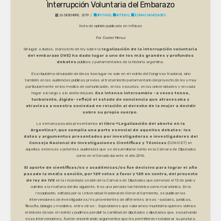
Interrupción Voluntaria del Embarazo
26 DICIEMBRE, 2019
DIPUTADO
,
NOTICIAS
,
ÚLTIMAS NOVEDADES
Nota de opinión publicada en Infobae
Por Daniel Filmus
Sin lugar a dudas, el proyecto de ley sobre la
legalización de la interrupción voluntaria
del embarazo (IVE) ha dado lugar a uno de los más grandes y profundos
debates
públicos y parlamentarios de la historia argentina.
Esa riquísima circulación de ideas tuvo lugar no solo en el recinto del Congreso Nacional, sino
también en las audiencias públicas previas al tratamiento parlamentario del proyecto de ley y muy
particularmente en los medios de comunicación, en las escuelas, en las universidades y en cada
hogar a lo largo y a lo ancho del país.
Ese intenso intercambio –a veces tenso,
turbulento, álgido- reflejó el estado de conciencia que atravesaba y
atraviesa a nuestra sociedad en relación al derecho de la mujer a decidir
sobre su propio cuerpo
.
La semana pasada presentamos
el libro «Legalización del aborto en la
Argentina», que compila una parte esencial de aquellos debates: los
datos y argumentos presentados por investigadoras e investigadores del
Consejo Nacional de Investigaciones Científicas y Técnicas
(CONICET) en
aquellas extensas y potentes audiencias que se desarrollaron tanto en la Cámara de Diputados
como en el Senado durante el año 2018.
El aporte de científicas/os y académicas/os fue decisivo para lograr el año
pasado la media sanción, por 129 votos a favor y 125 en contra, del proyecto
de ley de IVE
en la recordada sesión de la Cámara de Diputados que comenzó el 13 de junio y
culminó a la mañana del día siguiente, tras una jornada tan histórica como maratónica. En la
recopilación, editada por la Universidad Nacional de General Sarmiento, se publican las
intervenciones de investigadoras/es provenientes de diferentes áreas -sociales, jurídicas,
filosofía, biología y medicina, entre otras-. Exposiciones que valoramos muchísimo quienes vivimos
el debate desde el recinto y pudimos percibir la cantidad de diputados y diputadas que, escuchando
esas intervenciones, fueron encontrando argumentos que les permitieron reelaborar su postura.