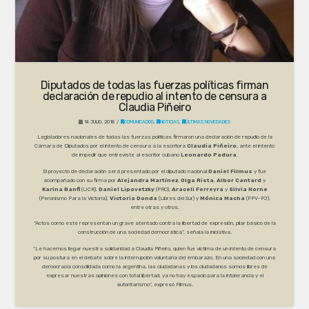
Diputados de todas las fuerzas políticas firman
declaración de repudio al intento de censura a
Claudia Piñeiro
14 JULIO, 2018
COMUNICADOS
,
NOTICIAS
,
ÚLTIMAS NOVEDADES
Legisladores nacionales de todas las fuerzas políticas firmaron una declaración de repudio de la
Cámara de Diputados por el intento de censura a la escritora
Claudia Piñeiro
, ante el intento
de impedir que entreviste al escritor cubano
Leonardo Padura
.
El proyecto de declaración será presentado por el diputado nacional
Daniel Filmus
y fue
acompañado con su firma por
Alejandra Martínez
,
Olga Rista
,
Albor Cantard
y
Karina Banfi
(UCR),
Daniel Lipovetzky
(PRO),
Araceli Ferreyra
y
Silvia Horne
(Peronismo Para la Victoria),
Victoria Donda
(Libres del Sur) y
Mónica Macha
(FPV-PJ),
entre otras y otros.
“Actos como este representan un grave atentado contra la libertad de expresión, pilar básico de la
construcción de una sociedad democrática”, señala la iniciativa.
“Le hacemos llegar nuestra solidaridad a Claudia Piñeiro, quien fue víctima de un intento de censura
por su postura en el debate sobre la interrupción voluntaria del embarazo. En una sociedad con una
democracia consolidada como la argentina, las ciudadanas y los ciudadanos somos libres de
expresar nuestras opiniones con total libertad, ya no hay espacio para la intolerancia y el
autoritarismo”, expresó Filmus.