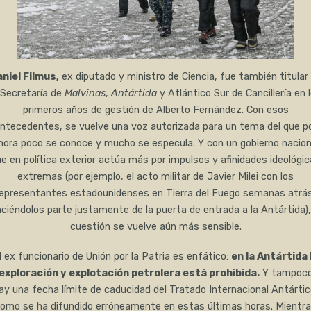
niel Filmus,
ex diputado y ministro de Ciencia, fue también titular
 Secretaría de
Malvinas
,
Antártida
y Atlántico Sur de Cancillería en 
primeros años de gestión de Alberto Fernández. Con esos
ntecedentes, se vuelve una voz autorizada para un tema del que p
hora poco se conoce y mucho se especula. Y con un gobierno nacion
e en política exterior actúa más por impulsos y afinidades ideológi
extremas (por ejemplo, el acto militar de Javier Milei con los
representantes estadounidenses en Tierra del Fuego semanas atrás
ciéndolos parte justamente de la puerta de entrada a la Antártida),
cuestión se vuelve aún más sensible.
l ex funcionario de Unión por la Patria es enfático:
en la Antártida 
exploración y explotación petrolera está prohibida.
Y tampoc
ay una fecha límite de caducidad del Tratado Internacional Antártic
omo se ha difundido erróneamente en estas últimas horas. Mientr