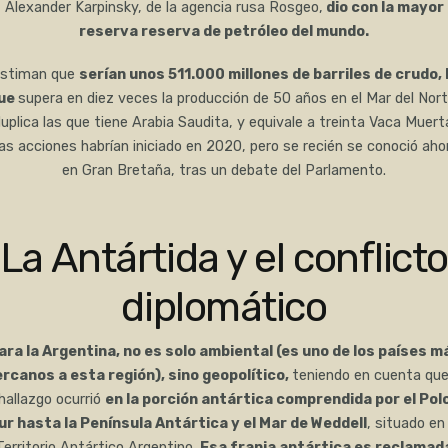
Alexander Karpinsky, de la agencia rusa Rosgeo,
dio con la mayor
reserva reserva de petróleo del mundo.
stiman que
serían unos 511.000 millones de barriles de crudo, 
ue
supera en diez veces la producción de 50 años en el Mar del Nort
uplica las que tiene Arabia Saudita, y equivale a treinta Vaca Muert
as acciones habrían iniciado en 2020, pero se recién se conoció aho
en Gran Bretaña, tras un debate del Parlamento.
La Antártida y el conflict
diplomático
ara la Argentina, no es solo ambiental (es uno de los países m
rcanos a esta región), sino geopolítico,
teniendo en cuenta que
hallazgo ocurrió
en la porción antártica comprendida por el Pol
ur hasta la Península Antártica y el Mar de Weddell
, situado en 
Territorio Antártico Argentino.
Esa franja antártica es reclamad