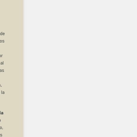
 de
los
or
al
cas
,
 la
la
o
o,
as