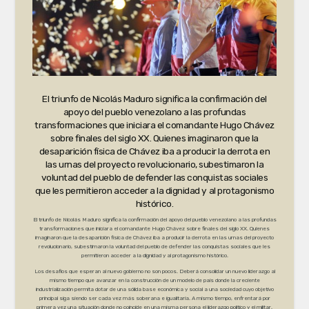
El triunfo de Nicolás Maduro significa la confirmación del
apoyo del pueblo venezolano a las profundas
transformaciones que iniciara el comandante Hugo Chávez
sobre finales del siglo XX. Quienes imaginaron que la
desaparición física de Chávez iba a producir la derrota en
las urnas del proyecto revolucionario, subestimaron la
voluntad del pueblo de defender las conquistas sociales
que les permitieron acceder a la dignidad y al protagonismo
histórico.
El triunfo de Nicolás Maduro significa la confirmación del apoyo del pueblo venezolano a las profundas
transformaciones que iniciara el comandante Hugo Chávez sobre finales del siglo XX. Quienes
imaginaron que la desaparición física de Chávez iba a producir la derrota en las urnas del proyecto
revolucionario, subestimaron la voluntad del pueblo de defender las conquistas sociales que les
permitieron acceder a la dignidad y al protagonismo histórico.
Los desafíos que esperan al nuevo gobierno no son pocos. Deberá consolidar un nuevo liderazgo al
mismo tiempo que avanzar en la construcción de un modelo de país donde la creciente
industrialización permita dotar de una sólida base económica y social a una sociedad cuyo objetivo
principal siga siendo ser cada vez más soberana e igualitaria. A mismo tiempo, enfrentará por
primera vez una situación donde no coincide en una misma persona el liderazgo político y el militar.