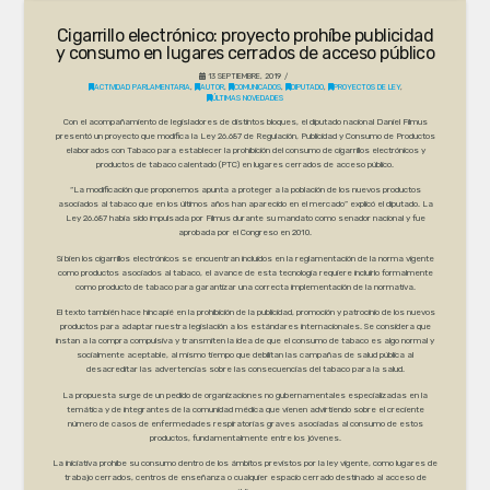
Cigarrillo electrónico: proyecto prohíbe publicidad
y consumo en lugares cerrados de acceso público
13 SEPTIEMBRE, 2019
ACTIVIDAD PARLAMENTARIA
,
AUTOR
,
COMUNICADOS
,
DIPUTADO
,
PROYECTOS DE LEY
,
ÚLTIMAS NOVEDADES
Con el acompañamiento de legisladores de distintos bloques, el diputado nacional Daniel Filmus
presentó un proyecto que modifica la Ley 26.687 de Regulación, Publicidad y Consumo de Productos
elaborados con Tabaco para establecer la prohibición del consumo de cigarrillos electrónicos y
productos de tabaco calentado (PTC) en lugares cerrados de acceso público.
“La modificación que proponemos apunta a proteger a la población de los nuevos productos
asociados al tabaco que en los últimos años han aparecido en el mercado” explicó el diputado. La
Ley 26.687 había sido impulsada por Filmus durante su mandato como senador nacional y fue
aprobada por el Congreso en 2010.
Si bien los cigarrillos electrónicos se encuentran incluidos en la reglamentación de la norma vigente
como productos asociados al tabaco, el avance de esta tecnología requiere incluirlo formalmente
como producto de tabaco para garantizar una correcta implementación de la normativa.
El texto también hace hincapié en la prohibición de la publicidad, promoción y patrocinio de los nuevos
productos para adaptar nuestra legislación a los estándares internacionales. Se considera que
instan a la compra compulsiva y transmiten la idea de que el consumo de tabaco es algo normal y
socialmente aceptable, al mismo tiempo que debilitan las campañas de salud pública al
desacreditar las advertencias sobre las consecuencias del tabaco para la salud.
La propuesta surge de un pedido de organizaciones no gubernamentales especializadas en la
temática y de integrantes de la comunidad médica que vienen advirtiendo sobre el creciente
número de casos de enfermedades respiratorias graves asociadas al consumo de estos
productos, fundamentalmente entre los jóvenes.
La iniciativa prohíbe su consumo dentro de los ámbitos previstos por la ley vigente, como lugares de
trabajo cerrados, centros de enseñanza o cualquier espacio cerrado destinado al acceso de