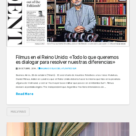
Filmus en el Reino Unido: «Todo lo que queremos
es dialogar para resolver nuestras diferencias»
28 OCTUBRE, 2014
MALVINAS E ISLAS DEL ATLÁNTICO SUR
Buenos Aires, 28 de octubre (Télam).- El secretario de Asuntos Relativos a las Islas Malvinas,
Daniel Filmus, indicó en Londres que el Reino Unido debería hacer lo mismo que hizo en la provincia
afgana de Helmand, y cerrar «la mayor base militar que posee en el Atlántico Sur». Filmus
declaró al periódico inglés The Independent que Argentina «no tiene intenciones de …
Read More
MALVINAS