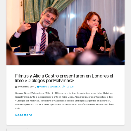
Filmus y Alicia Castro presentaron en Londres el
libro «Diálogos por Malvinas»
27 OCTUBRE, 2014
MALVINAS E ISLAS DEL ATLÁNTICO SUR
Buenos Aires, 27 de octubre (Télam).- El Secretario de Asuntos relativos a las Islas Malvinas,
Daniel Filmus, junto a la embajadora ante el Reino Unido, Alicia Castro, presentaron hoy el libro
«Diálogos por Malvinas. Reflexiones y Acciones desde la Embajada Argentina en Londres»,
editado y publicado por esa sede diplomática. El lanzamiento se efectuó en la Residencia Oficial
de la …
Read More