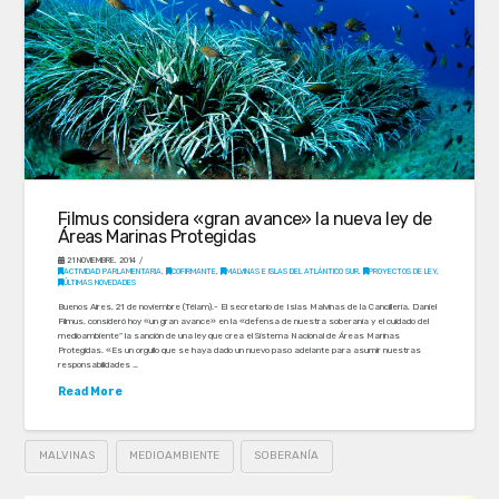
Filmus considera «gran avance» la nueva ley de
Áreas Marinas Protegidas
21 NOVIEMBRE, 2014
ACTIVIDAD PARLAMENTARIA
,
COFIRMANTE
,
MALVINAS E ISLAS DEL ATLÁNTICO SUR
,
PROYECTOS DE LEY
,
ÚLTIMAS NOVEDADES
Buenos Aires, 21 de noviembre (Télam).- El secretario de Islas Malvinas de la Cancillería, Daniel
Filmus, consideró hoy «un gran avance» en la «defensa de nuestra soberanía y el cuidado del
medioambiente” la sanción de una ley que crea el Sistema Nacional de Áreas Marinas
Protegidas. «Es un orgullo que se haya dado un nuevo paso adelante para asumir nuestras
responsabilidades …
Read More
MALVINAS
MEDIOAMBIENTE
SOBERANÍA