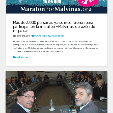
Más de 3.000 personas ya se inscribieron para
participar en la maratón «Malvinas, corazón de
mi país»
8 NOVIEMBRE, 2014
MALVINAS E ISLAS DEL ATLÁNTICO SUR
Buenos Aires, 08 de noviembre (Télam).- Más de 3.000 personas ya se inscribieron para
participar en la Maratón «Malvinas, corazón de mi país», que se llevará a cabo el domingo 16 de
noviembre a las 10 de la mañana en el barrio porteño de Núñez bajo la consigna «Buenos Aires
corre por el diálogo y la paz». La largada estará ubicada …
Read More