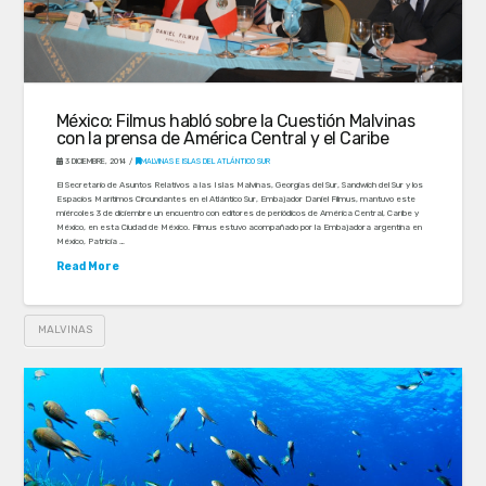
México: Filmus habló sobre la Cuestión Malvinas
con la prensa de América Central y el Caribe
3 DICIEMBRE, 2014
MALVINAS E ISLAS DEL ATLÁNTICO SUR
El Secretario de Asuntos Relativos a las Islas Malvinas, Georgias del Sur, Sandwich del Sur y los
Espacios Marítimos Circundantes en el Atlántico Sur, Embajador Daniel Filmus, mantuvo este
miércoles 3 de diciembre un encuentro con editores de periódicos de América Central, Caribe y
México, en esta Ciudad de México. Filmus estuvo acompañado por la Embajadora argentina en
México, Patricia …
Read More
MALVINAS