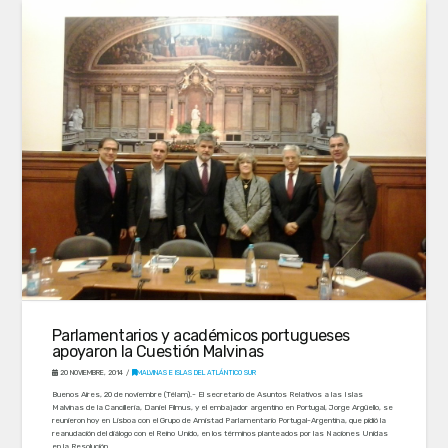
Parlamentarios y académicos portugueses
apoyaron la Cuestión Malvinas
20 NOVIEMBRE, 2014
MALVINAS E ISLAS DEL ATLÁNTICO SUR
Buenos Aires, 20 de noviembre (Télam).- El secretario de Asuntos Relativos a las Islas
Malvinas de la Cancillería, Daniel Filmus, y el embajador argentino en Portugal, Jorge Argüello, se
reunieron hoy en Lisboa con el Grupo de Amistad Parlamentario Portugal-Argentina, que pidió la
reanudación del diálogo con el Reino Unido, en los términos planteados por las Naciones Unidas
en la Resolución …