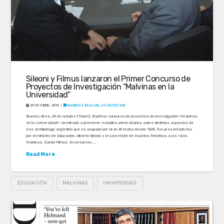
Sileoni y Filmus lanzaron el Primer Concurso de
Proyectos de Investigación “Malvinas en la
Universidad”
29 OCTUBRE, 2014
MALVINAS E ISLAS DEL ATLÁNTICO SUR
Buenos Aires, 29 de octubre (Télam). El primer concurso de proyectos de investigación «Malvinas
en la Universidad», destinado a promover estudios universitarios sobre distintos aspectos de
ese archipiélago argentino que es ocupado por Gran Bretaña desde 1833, fue presentado hoy
por el ministro de Educación, Alberto Sileoni, y el secretario de Asuntos Relativos a las Islas
Malvinas, Daniel Filmus. El certamen, …
Read More
EDUCACIÓN
MALVINAS
UNIVERSIDAD