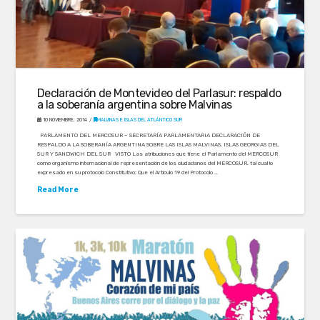
Declaración de Montevideo del Parlasur: respaldo
a la soberanía argentina sobre Malvinas
10 NOVIEMBRE, 2014
MALVINAS E ISLAS DEL ATLÁNTICO SUR
PARLAMENTO DEL MERCOSUR – SECRETARÍA PARLAMENTARIA DECLARACIÓN DE
RESPALDO A LA SOBERANÍA ARGENTINA SOBRE LAS ISLAS MALVINAS, ISLAS GEORGIAS DEL
SUR Y SANDWICH DEL SUR VISTO Las atribuciones que tiene el Parlamento del MERCOSUR
como organismo internacional de representación de los ciudadanos del MERCOSUR, tal cual lo
expresado en su protocolo Constitutivo; Que el Artículo 19 del Protocolo …
Read More