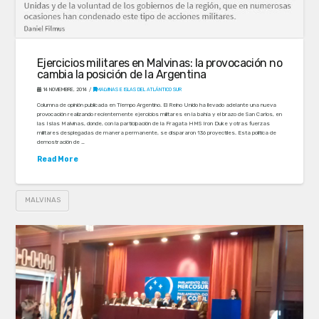
Ejercicios militares en Malvinas: la provocación no
cambia la posición de la Argentina
14 NOVIEMBRE, 2014
MALVINAS E ISLAS DEL ATLÁNTICO SUR
Columna de opinión publicada en Tiempo Argentino. El Reino Unido ha llevado adelante una nueva
provocación realizando recientemente ejercicios militares en la bahía y el brazo de San Carlos, en
las Islas Malvinas, donde, con la participación de la Fragata HMS Iron Duke y otras fuerzas
militares desplegadas de manera permanente, se dispararon 136 proyectiles. Esta política de
demostración de …
Read More
MALVINAS