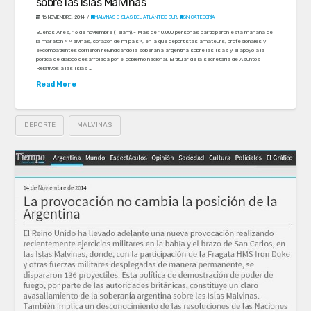
sobre las Islas Malvinas
16 NOVIEMBRE, 2014
MALVINAS E ISLAS DEL ATLÁNTICO SUR
,
SIN CATEGORÍA
Buenos Aires, 16 de noviembre (Télam).- Más de 10.000 personas participaron esta mañana de
la maratón «Malvinas, corazón de mi país», en la que deportistas amateurs, profesionales y
excombatientes corrieron reivindicando la soberanía argentina sobre las Islas y el apoyo a la
política de diálogo desarrollada por el gobierno nacional. El titular de la secretaría de Asuntos
Relativos a las Islas …
Read More
DEPORTE
MALVINAS