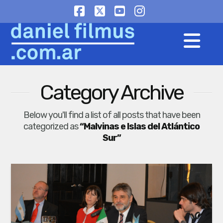
Facebook
X
YouTube
Instagram
Na
Category Archive
Below you'll find a list of all posts that have been
categorized as
“Malvinas e Islas del Atlántico
Sur”