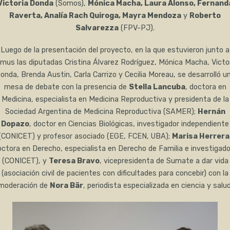
Victoria Donda
(Somos),
Mónica Macha, Laura Alonso, Fernand
Raverta, Analía Rach Quiroga, Mayra Mendoza
y
Roberto
Salvarezza
(FPV-PJ).
Luego de la presentación del proyecto, en la que estuvieron junto a
lmus las diputadas Cristina Álvarez Rodríguez, Mónica Macha, Victo
onda, Brenda Austin, Carla Carrizo y Cecilia Moreau, se desarrolló u
mesa de debate con la presencia de
Stella Lancuba
, doctora en
Medicina, especialista en Medicina Reproductiva y presidenta de la
Sociedad Argentina de Medicina Reproductiva (SAMER);
Hernán
Dopazo
, doctor en Ciencias Biológicas, investigador independiente
(CONICET) y profesor asociado (EGE, FCEN, UBA);
Marisa Herrera
octora en Derecho, especialista en Derecho de Familia e investigado
(CONICET), y
Teresa Bravo
, vicepresidenta de Sumate a dar vida
(asociación civil de pacientes con dificultades para concebir) con la
moderación de
Nora Bär
, periodista especializada en ciencia y salud