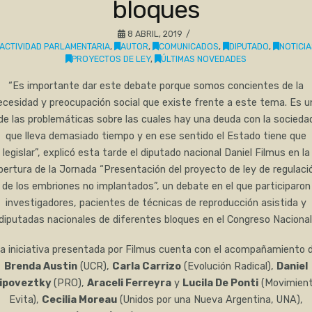
bloques
8 ABRIL, 2019
ACTIVIDAD PARLAMENTARIA
,
AUTOR
,
COMUNICADOS
,
DIPUTADO
,
NOTICI
PROYECTOS DE LEY
,
ÚLTIMAS NOVEDADES
“Es importante dar este debate porque somos concientes de la
ecesidad y preocupación social que existe frente a este tema. Es u
de las problemáticas sobre las cuales hay una deuda con la socieda
que lleva demasiado tiempo y en ese sentido el Estado tiene que
legislar”, explicó esta tarde el diputado nacional Daniel Filmus en la
pertura de la Jornada “Presentación del proyecto de ley de regulaci
de los embriones no implantados”, un debate en el que participaron
investigadores, pacientes de técnicas de reproducción asistida y
diputadas nacionales de diferentes bloques en el Congreso Nacional
a iniciativa presentada por Filmus cuenta con el acompañamiento 
Brenda Austin
(UCR),
Carla Carrizo
(Evolución Radical),
Daniel
ipoveztky
(PRO),
Araceli Ferreyra
y
Lucila De Ponti
(Movimien
Evita),
Cecilia Moreau
(Unidos por una Nueva Argentina, UNA),