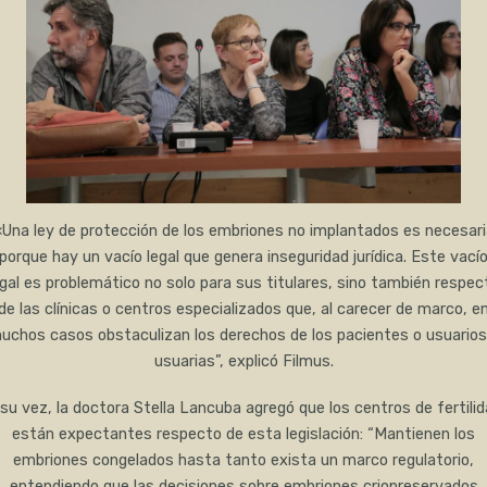
«Una ley de protección de los embriones no implantados es necesari
porque hay un vacío legal que genera inseguridad jurídica. Este vací
egal es problemático no solo para sus titulares, sino también respec
de las clínicas o centros especializados que, al carecer de marco, e
uchos casos obstaculizan los derechos de los pacientes o usuarios
usuarias”, explicó Filmus.
su vez, la doctora Stella Lancuba agregó que los centros de fertili
están expectantes respecto de esta legislación: “Mantienen los
embriones congelados hasta tanto exista un marco regulatorio,
entendiendo que las decisiones sobre embriones criopreservados