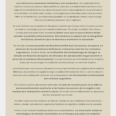
Los intereses coloniales británicos son evidentes
: a) la explotación de los
enormes recursos pesqueros, hidrocarburíferos, minerales y de biodiversidad existentes en la
región, b) el mantenimiento de una cabeza de puente para el apoyo logístico de sus pretensiones
en la Antártida. c) el control sobre el único y estratégico paso natural bioceánico y d) la presencia
militar en el Atlántico Sur, cuya importancia geopolítica se ha globalizado y donde están en juego
intereses de distintas potencias extra regionales.
En este contexto, hay un conjunto de situaciones recientes que hay que tener en cuenta a la hora
de elaborar estrategias para la resolución del diferendo. Por un lado, el conflicto entre Rusia y
Ucrania dejó al desnudo frente al mundo
la doble vara con la cual el Reino Unido
concibe su política internacional
.
Allí condena la ruptura de la integridad
territorial, mientras que en Malvinas mantiene la ejecución
.
Por otro lado,
la consumación del Brexit permitió que los países europeos se
alejaran de las posiciones británicas y tomaran nota de los reclamos
argentinos
. Al mismo tiempo,
la restitución del Archipiélago de Chagos al
Estado de Mauricio después de décadas de apropiación ilegal mostró el
peso de la condena internacional
. Hay que destacar que la Resolución de las Naciones
Unidas por el caso Chagos es la 2066/65, del mismo día que se votó la de Malvinas.
Lamentamos que estas nuevas situaciones no sean aprovechadas por el gobierno del Presidente
Milei
que, por practicar un seguidismo ciego a la política internacional de EEUU, y por no colocar la
soberanía como reivindicación central de sus preocupaciones,
ha disminuido la intensidad
del reclamo argentino
.
Por la misma razón de alineamiento automático,
el voto de nuestro país en la ONU es
permanentemente contrario al de todos los países de la región y del
mundo que comparten nuestra causa
. Será cada vez más difícil concitar su apoyo para
que nos acompañen con su voto.
Por último, todas las intervenciones de Milei, por ejemplo, las que reivindicaron el derecho de los
isleños a decidir, contradicen los argumentos históricos de Argentina y debilitan nuestra posición.
Frente a este contexto mundial que brinda nuevas oportunidades,
es necesario elaborar
estrategias de Estado sostenidas en el tiempo, basadas en amplios