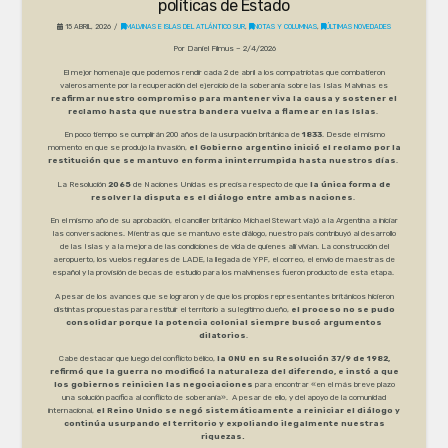
políticas de Estado
15 ABRIL, 2026
MALVINAS E ISLAS DEL ATLÁNTICO SUR
,
NOTAS Y COLUMNAS
,
ÚLTIMAS NOVEDADES
Por Daniel Filmus – 2/4/2026
El mejor homenaje que podemos rendir cada 2 de abril a los compatriotas que combatieron
valerosamente por la recuperación del ejercicio de la soberanía sobre las Islas Malvinas es
reafirmar nuestro compromiso para mantener viva la causa y sostener el
reclamo hasta que nuestra bandera vuelva a flamear en las Islas
.
En poco tiempo se cumplirán 200 años de la usurpación británica de
1833
. Desde el mismo
momento en que se produjo la invasión,
el Gobierno argentino inició el reclamo por la
restitución que se mantuvo en forma ininterrumpida hasta nuestros días
.
La Resolución
2065
de Naciones Unidas es precisa respecto de que
la única forma de
resolver la disputa es el diálogo entre ambas naciones
.
En el mismo año de su aprobación, el canciller británico Michael Stewart viajó a la Argentina a iniciar
las conversaciones. Mientras que se mantuvo este diálogo, nuestro país contribuyó al desarrollo
de las Islas y a la mejora de las condiciones de vida de quienes allí vivían. La construcción del
aeropuerto, los vuelos regulares de LADE, la llegada de YPF, el correo, el envío de maestras de
español y la provisión de becas de estudio para los malvinenses fueron producto de esta etapa.
A pesar de los avances que se lograron y de que los propios representantes británicos hicieron
distintas propuestas para restituir el territorio a su legítimo dueño,
el proceso no se pudo
consolidar porque la potencia colonial siempre buscó argumentos
dilatorios
.
Cabe destacar que luego del conflicto bélico,
la ONU en su Resolución 37/9 de 1982,
refirmó que la guerra no modificó la naturaleza del diferendo, e instó a que
los gobiernos reinicien las negociaciones
para encontrar «en el más breve plazo
una solución pacífica al conflicto de soberanía». A pesar de ello, y del apoyo de la comunidad
internacional,
el Reino Unido se negó sistemáticamente a reiniciar el diálogo y
continúa usurpando el territorio y expoliando ilegalmente nuestras
riquezas.